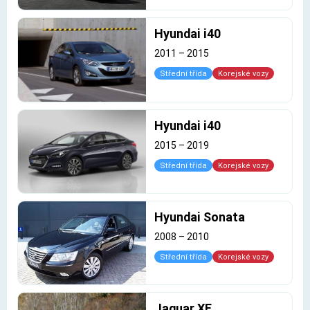
Hyundai i40
2011
–
2015
Střední třída
Korejské vozy
Hyundai i40
2015
–
2019
Střední třída
Korejské vozy
Hyundai Sonata
2008
–
2010
Střední třída
Korejské vozy
Jaguar XE