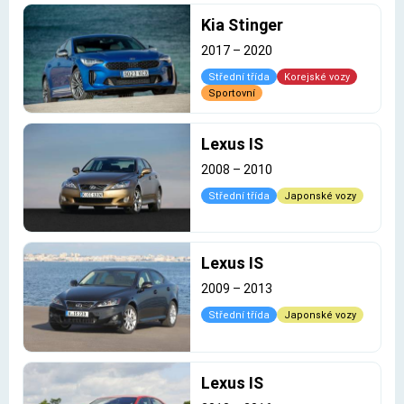
Kia Stinger
2017
–
2020
Střední třída
Korejské vozy
Sportovní
Lexus IS
2008
–
2010
Střední třída
Japonské vozy
Lexus IS
2009
–
2013
Střední třída
Japonské vozy
Lexus IS