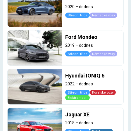
2020
–
dodnes
Střední třída
Německé vozy
Ford Mondeo
2019
–
dodnes
Střední třída
Německé vozy
Hyundai IONIQ 6
2022
–
dodnes
Střední třída
Korejské vozy
Elektromobil
Jaguar XE
2018
–
dodnes