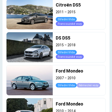
Citroën DS5
2011
–
2015
Střední třída
Francouzské vozy
DS DS5
2015
–
2018
Střední třída
Francouzské vozy
Ford Mondeo
2007
–
2010
Střední třída
Německé vozy
Ford Mondeo
2010
–
2014