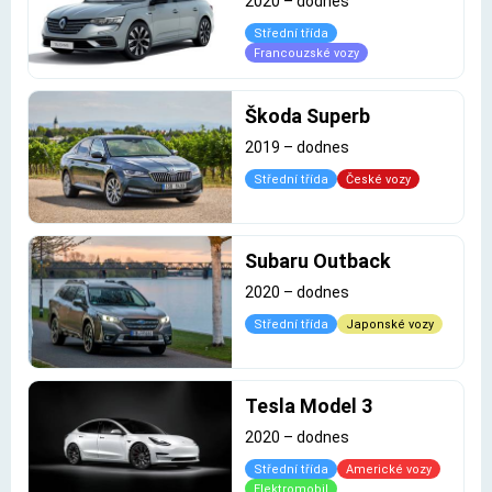
2020
–
dodnes
Střední třída
Francouzské vozy
Škoda Superb
2019
–
dodnes
Střední třída
České vozy
Subaru Outback
2020
–
dodnes
Střední třída
Japonské vozy
Tesla Model 3
2020
–
dodnes
Střední třída
Americké vozy
Elektromobil