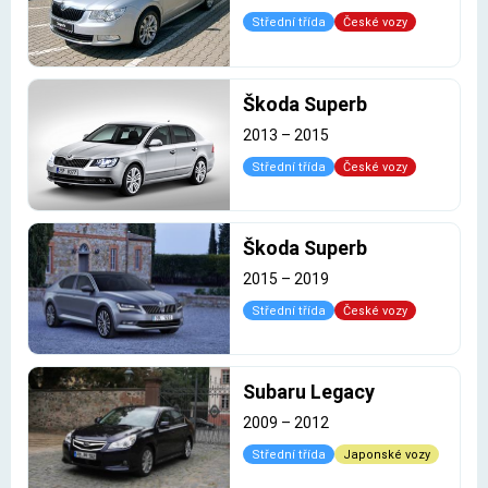
Střední třída
České vozy
Škoda Superb
2013
–
2015
Střední třída
České vozy
Škoda Superb
2015
–
2019
Střední třída
České vozy
Subaru Legacy
2009
–
2012
Střední třída
Japonské vozy