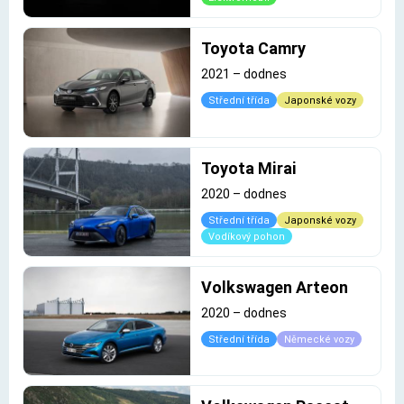
Toyota Camry
2021
–
dodnes
Střední třída
Japonské vozy
Toyota Mirai
2020
–
dodnes
Střední třída
Japonské vozy
Vodíkový pohon
Volkswagen Arteon
2020
–
dodnes
Střední třída
Německé vozy