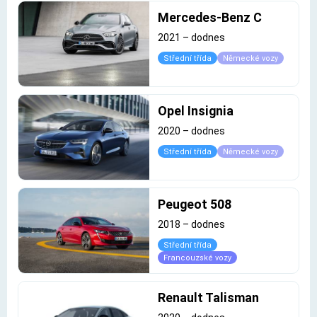
Mercedes-Benz C
2021
–
dodnes
Střední třída
Německé vozy
Opel Insignia
2020
–
dodnes
Střední třída
Německé vozy
Peugeot 508
2018
–
dodnes
Střední třída
Francouzské vozy
Renault Talisman