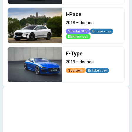
I-Pace
2018
–
dodnes
Střední SUV
Britské vozy
Elektromobil
F-Type
2019
–
dodnes
Sportovní
Britské vozy