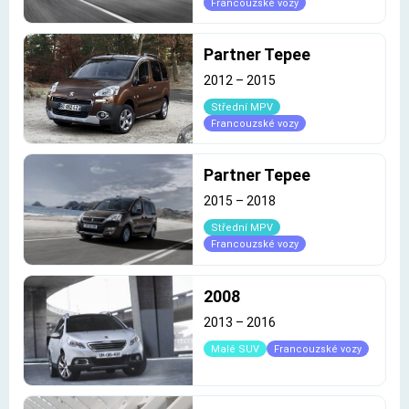
Francouzské vozy
Partner Tepee
2012
–
2015
Střední MPV
Francouzské vozy
Partner Tepee
2015
–
2018
Střední MPV
Francouzské vozy
2008
2013
–
2016
Malé SUV
Francouzské vozy