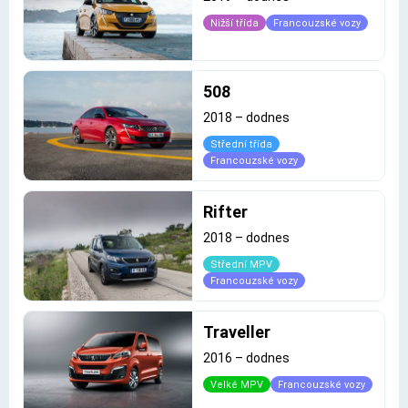
Nižší třída
Francouzské vozy
508
2018
–
dodnes
Střední třída
Francouzské vozy
Rifter
2018
–
dodnes
Střední MPV
Francouzské vozy
Traveller
2016
–
dodnes
Velké MPV
Francouzské vozy