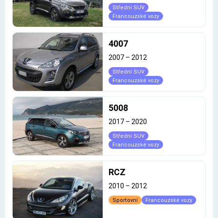
Střední SUV
Francouzské vozy
4007
2007
–
2012
Střední SUV
Francouzské vozy
5008
2017
–
2020
Střední SUV
Francouzské vozy
RCZ
2010
–
2012
Sportovní
Francouzské vozy