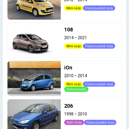
Mini vozy
Francouzské vozy
108
2014
–
2021
Mini vozy
Francouzské vozy
iOn
2010
–
2014
Mini vozy
Francouzské vozy
Elektromobil
206
1998
–
2010
Nižší třída
Francouzské vozy