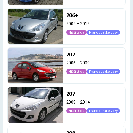
206+
2009
–
2012
Nižší třída
Francouzské vozy
207
2006
–
2009
Nižší třída
Francouzské vozy
207
2009
–
2014
Nižší třída
Francouzské vozy