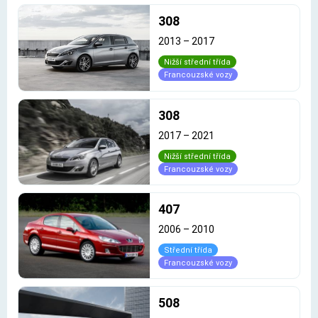
308
2013
–
2017
Nižší střední třída
Francouzské vozy
308
2017
–
2021
Nižší střední třída
Francouzské vozy
407
2006
–
2010
Střední třída
Francouzské vozy
508