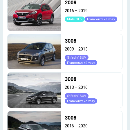
2008
2016
–
2019
Malé SUV
Francouzské vozy
3008
2009
–
2013
Střední SUV
Francouzské vozy
3008
2013
–
2016
Střední SUV
Francouzské vozy
3008
2016
–
2020