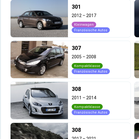
301
2012
–
2017
Kleinwagen
Französische Autos
307
2005
–
2008
Kompaktklasse
Französische Autos
308
2011
–
2014
Kompaktklasse
Französische Autos
308
2017
–
2021