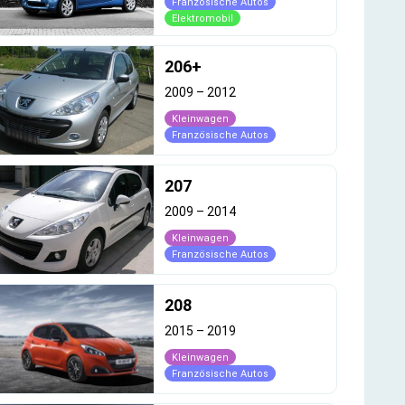
Französische Autos
Elektromobil
206+
2009
–
2012
Kleinwagen
Französische Autos
207
2009
–
2014
Kleinwagen
Französische Autos
208
2015
–
2019
Kleinwagen
Französische Autos