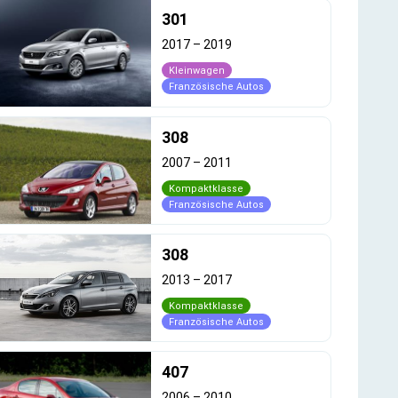
301
2017
–
2019
Kleinwagen
Französische Autos
308
2007
–
2011
Kompaktklasse
Französische Autos
308
2013
–
2017
Kompaktklasse
Französische Autos
407
2006
–
2010