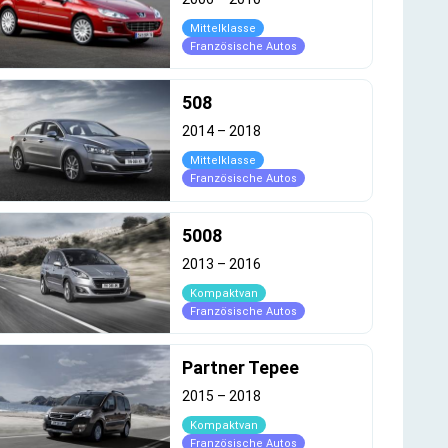
Mittelklasse
Französische Autos
508
2014
–
2018
Mittelklasse
Französische Autos
5008
2013
–
2016
Kompaktvan
Französische Autos
Partner Tepee
2015
–
2018
Kompaktvan
Französische Autos