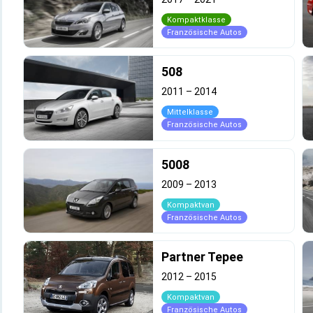
Kompaktklasse
Französische Autos
508
2011
–
2014
Mittelklasse
Französische Autos
5008
2009
–
2013
Kompaktvan
Französische Autos
Partner Tepee
2012
–
2015
Kompaktvan
Französische Autos