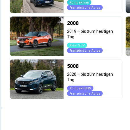
Kompaktvan
Französische Autos
2008
2019
–
bis zum heutigen
Tag
Klein SUV
Französische Autos
5008
2020
–
bis zum heutigen
Tag
Kompakt-SUV
Französische Autos