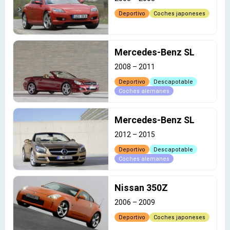
Deportivo
Coches japoneses
Mercedes-Benz SL
2008
–
2011
Deportivo
Descapotable
Coches alemanes
Mercedes-Benz SL
2012
–
2015
Deportivo
Descapotable
Coches alemanes
Nissan 350Z
2006
–
2009
Deportivo
Coches japoneses