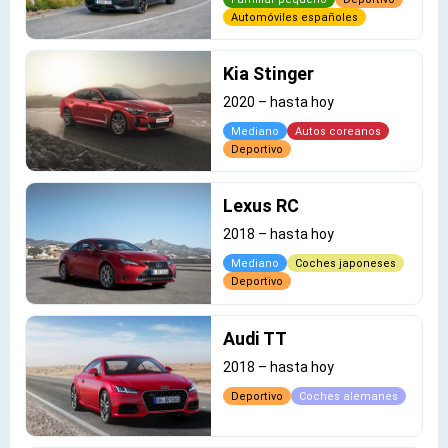
Automóviles españoles
Kia Stinger
2020
–
hasta hoy
Mediano
Autos coreanos
Deportivo
Lexus RC
2018
–
hasta hoy
Mediano
Coches japoneses
Deportivo
Audi TT
2018
–
hasta hoy
Deportivo
Coches alemanes