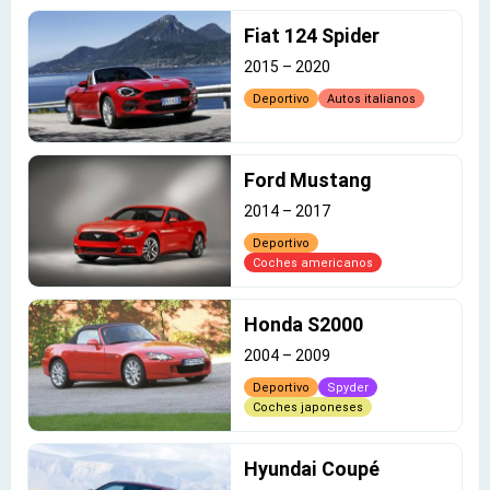
Fiat 124 Spider
2015
–
2020
Deportivo
Autos italianos
Ford Mustang
2014
–
2017
Deportivo
Coches americanos
Honda S2000
2004
–
2009
Deportivo
Spyder
Coches japoneses
Hyundai Coupé