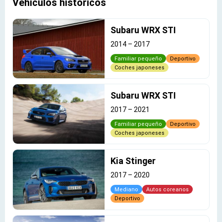
Vehículos históricos
Subaru WRX STI
2014
–
2017
Familiar pequeño
Deportivo
Coches japoneses
Subaru WRX STI
2017
–
2021
Familiar pequeño
Deportivo
Coches japoneses
Kia Stinger
2017
–
2020
Mediano
Autos coreanos
Deportivo