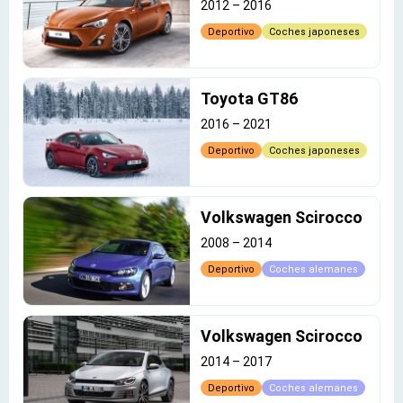
2012
–
2016
Deportivo
Coches japoneses
Toyota GT86
2016
–
2021
Deportivo
Coches japoneses
Volkswagen Scirocco
2008
–
2014
Deportivo
Coches alemanes
Volkswagen Scirocco
2014
–
2017
Deportivo
Coches alemanes