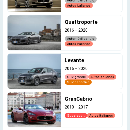
Automóvil de lujo
Autos italianos
Quattroporte
2016
–
2020
Automóvil de lujo
Autos italianos
Levante
2016
–
2020
SUV grande
Autos italianos
SUV deportivo
GranCabrio
2010
–
2017
Supersport
Autos italianos