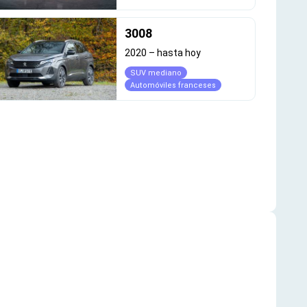
3008
2020
–
hasta hoy
SUV mediano
Automóviles franceses