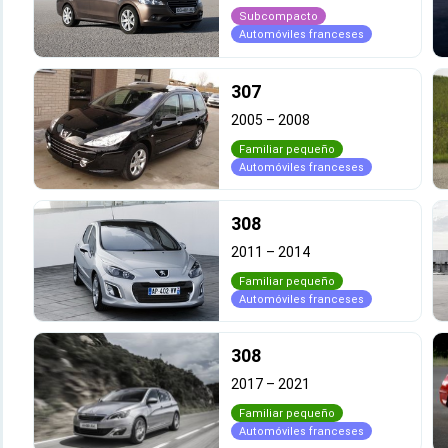
Subcompacto
Automóviles franceses
307
2005
–
2008
Familiar pequeño
Automóviles franceses
308
2011
–
2014
Familiar pequeño
Automóviles franceses
308
2017
–
2021
Familiar pequeño
Automóviles franceses