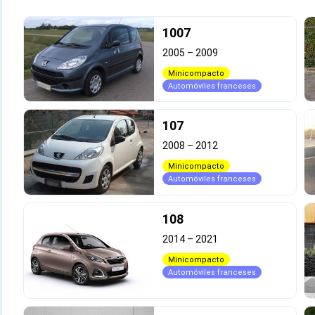
1007
2005
–
2009
Minicompacto
Automóviles franceses
107
2008
–
2012
Minicompacto
Automóviles franceses
108
2014
–
2021
Minicompacto
Automóviles franceses