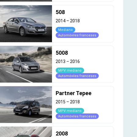
508
2014
–
2018
Mediano
Automóviles franceses
5008
2013
–
2016
MPV mediano
Automóviles franceses
Partner Tepee
2015
–
2018
MPV mediano
Automóviles franceses
2008