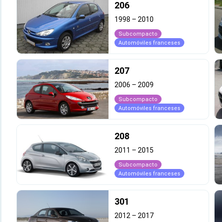
206
1998
–
2010
Subcompacto
Automóviles franceses
207
2006
–
2009
Subcompacto
Automóviles franceses
208
2011
–
2015
Subcompacto
Automóviles franceses
301
2012
–
2017