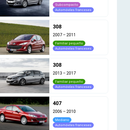
Subcompacto
Automóviles franceses
308
2007
–
2011
Familiar pequeño
Automóviles franceses
308
2013
–
2017
Familiar pequeño
Automóviles franceses
407
2006
–
2010
Mediano
Automóviles franceses