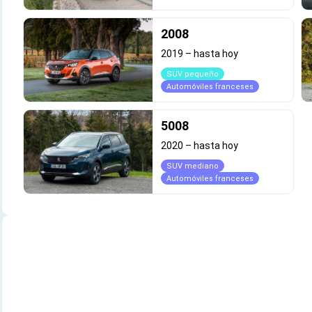
2008
2019
–
hasta hoy
SUV pequeño
Automóviles franceses
5008
2020
–
hasta hoy
SUV mediano
Automóviles franceses