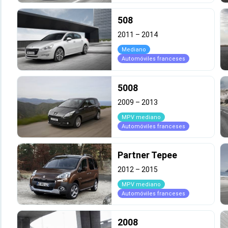
508
2011
–
2014
Mediano
Automóviles franceses
5008
2009
–
2013
MPV mediano
Automóviles franceses
Partner Tepee
2012
–
2015
MPV mediano
Automóviles franceses
2008