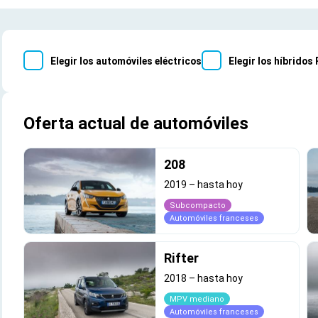
Elegir los automóviles eléctricos
Elegir los híbridos
Oferta actual de automóviles
208
2019
–
hasta hoy
Subcompacto
Automóviles franceses
Rifter
2018
–
hasta hoy
MPV mediano
Automóviles franceses