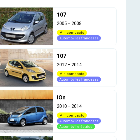
107
2005
–
2008
Minicompacto
Automóviles franceses
107
2012
–
2014
Minicompacto
Automóviles franceses
iOn
2010
–
2014
Minicompacto
Automóviles franceses
Automóvil eléctrico