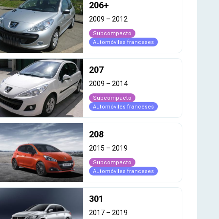
206+
2009
–
2012
Subcompacto
Automóviles franceses
207
2009
–
2014
Subcompacto
Automóviles franceses
208
2015
–
2019
Subcompacto
Automóviles franceses
301
2017
–
2019