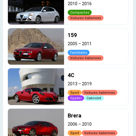
2010
–
2016
Compactes
Voitures italiennes
159
2005
–
2011
Familiales
Voitures italiennes
4C
2013
–
2019
Sport
Voitures italiennes
Spyder
Cabriolet
Brera
2006
–
2010
Sport
Voitures italiennes