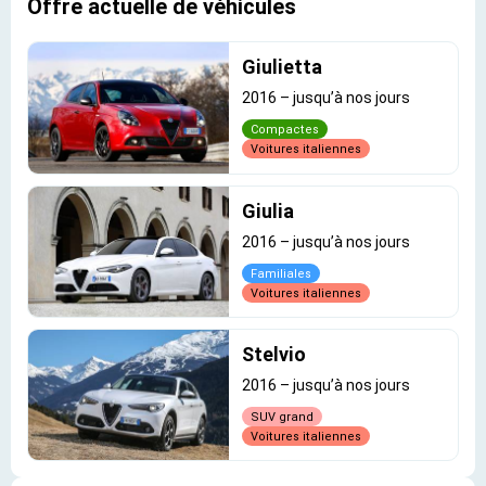
Offre actuelle de véhicules
Giulietta
2016
–
jusqu’à nos jours
Compactes
Voitures italiennes
Giulia
2016
–
jusqu’à nos jours
Familiales
Voitures italiennes
Stelvio
2016
–
jusqu’à nos jours
SUV grand
Voitures italiennes