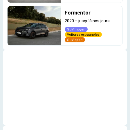
Formentor
2020
–
jusqu’à nos jours
SUV moyen
Voitures espagnoles
SUV sport