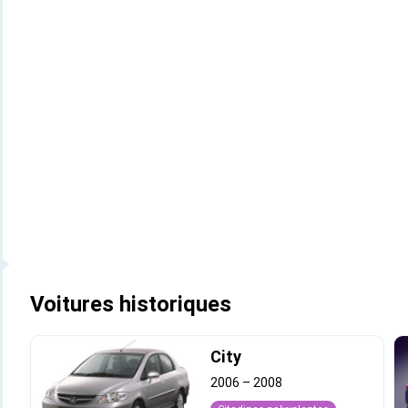
Voitures historiques
City
2006
–
2008