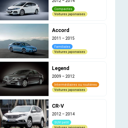
2012
–
2014
Compactes
Voitures japonaises
Accord
2011
–
2015
Familiales
Voitures japonaises
Legend
2009
–
2012
Intermédiaires ou routières
Voitures japonaises
CR-V
2012
–
2014
SUV petit
Voitures japonaises