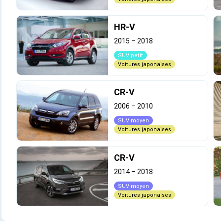
HR-V
2015
–
2018
SUV petit
Voitures japonaises
CR-V
2006
–
2010
SUV moyen
Voitures japonaises
CR-V
2014
–
2018
SUV moyen
Voitures japonaises