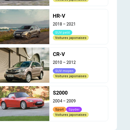
HR-V
2018
–
2021
SUV petit
Voitures japonaises
CR-V
2010
–
2012
SUV moyen
Voitures japonaises
S2000
2004
–
2009
Sport
Spyder
Voitures japonaises