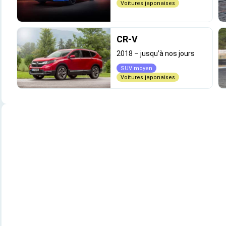
Voitures japonaises
CR-V
2018
–
jusqu’à nos jours
SUV moyen
Voitures japonaises