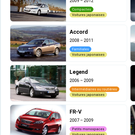
2009
–
2012
Compactes
Voitures japonaises
Accord
2008
–
2011
Familiales
Voitures japonaises
Legend
2006
–
2009
Intermédiaires ou routières
Voitures japonaises
FR-V
2007
–
2009
Petits monospaces
Voitures japonaises