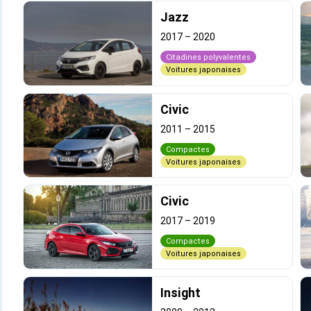
Jazz
2017
–
2020
Citadines polyvalentes
Voitures japonaises
Civic
2011
–
2015
Compactes
Voitures japonaises
Civic
2017
–
2019
Compactes
Voitures japonaises
Insight