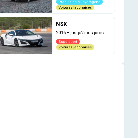
Propulsion à l’hydrogène
Voitures japonaises
NSX
2016
–
jusqu’à nos jours
Supersport
Voitures japonaises