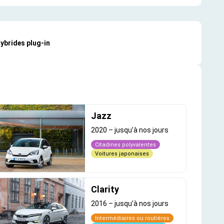
hybrides plug-in
Jazz
2020
–
jusqu’à nos jours
Citadines polyvalentes
Voitures japonaises
Clarity
2016
–
jusqu’à nos jours
Intermédiaires ou routières