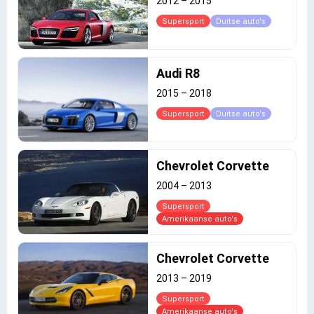
2012
–
2015
Supersport
Duitse auto's
Audi R8
2015
–
2018
Supersport
Duitse auto's
Chevrolet Corvette
2004
–
2013
Supersport
Amerikaanse auto's
Chevrolet Corvette
2013
–
2019
Supersport
Amerikaanse auto's