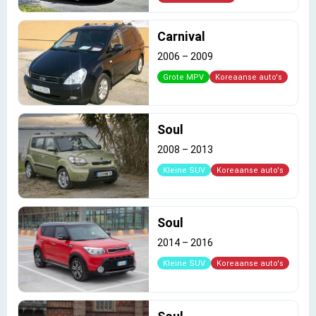
Carnival
2006
–
2009
Grote MPV
Koreaanse auto's
Soul
2008
–
2013
Kleine SUV
Koreaanse auto's
Soul
2014
–
2016
Kleine SUV
Koreaanse auto's