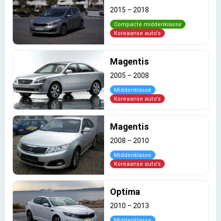
2015
–
2018
Compacte middenklasse
Koreaanse auto's
Magentis
2005
–
2008
Middenklasse
Koreaanse auto's
Magentis
2008
–
2010
Middenklasse
Koreaanse auto's
Optima
2010
–
2013
Middenklasse