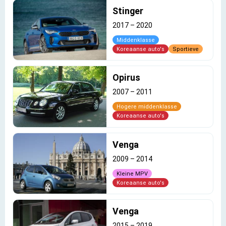
Stinger
2017
–
2020
Middenklasse
Koreaanse auto's
Sportieve
Opirus
2007
–
2011
Hogere middenklasse
Koreaanse auto's
Venga
2009
–
2014
Kleine MPV
Koreaanse auto's
Venga
2015
–
2019