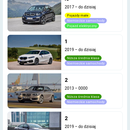
2017
–
do dzisiaj
Pojazdy małe
Niemieckie samochody
Pojazd elektryczny
1
2019
–
do dzisiaj
Niższa średnia klasa
Niemieckie samochody
2
2013
–
0000
Niższa średnia klasa
Niemieckie samochody
2
2019
–
do dzisiaj