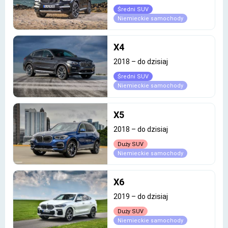
Średni SUV
Niemieckie samochody
X4
2018
–
do dzisiaj
Średni SUV
Niemieckie samochody
X5
2018
–
do dzisiaj
Duży SUV
Niemieckie samochody
X6
2019
–
do dzisiaj
Duży SUV
Niemieckie samochody