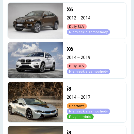
X6
2012
–
2014
Duży SUV
Niemieckie samochody
X6
2014
–
2019
Duży SUV
Niemieckie samochody
i8
2014
–
2017
Sportowe
Niemieckie samochody
Plug-in hybrid
i8