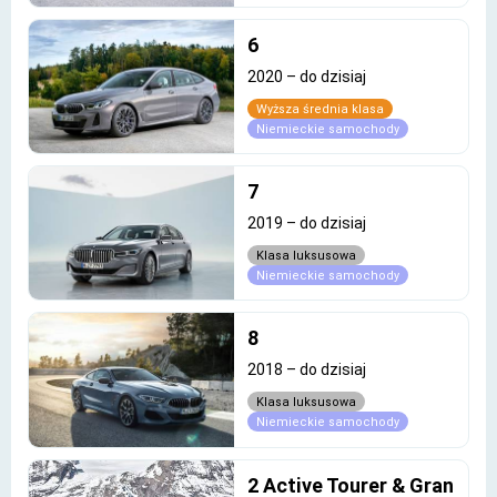
6
2020
–
do dzisiaj
Wyższa średnia klasa
Niemieckie samochody
7
2019
–
do dzisiaj
Klasa luksusowa
Niemieckie samochody
8
2018
–
do dzisiaj
Klasa luksusowa
Niemieckie samochody
2 Active Tourer & Gran