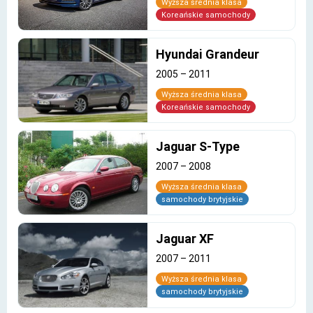
Wyższa średnia klasa
Koreańskie samochody
Hyundai Grandeur
2005
–
2011
Wyższa średnia klasa
Koreańskie samochody
Jaguar S-Type
2007
–
2008
Wyższa średnia klasa
samochody brytyjskie
Jaguar XF
2007
–
2011
Wyższa średnia klasa
samochody brytyjskie