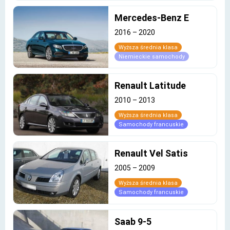
Mercedes-Benz E
2016
–
2020
Wyższa średnia klasa
Niemieckie samochody
Renault Latitude
2010
–
2013
Wyższa średnia klasa
Samochody francuskie
Renault Vel Satis
2005
–
2009
Wyższa średnia klasa
Samochody francuskie
Saab 9-5