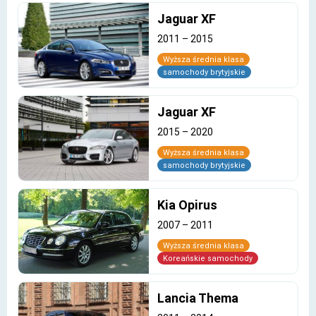
Jaguar XF
2011
–
2015
Wyższa średnia klasa
samochody brytyjskie
Jaguar XF
2015
–
2020
Wyższa średnia klasa
samochody brytyjskie
Kia Opirus
2007
–
2011
Wyższa średnia klasa
Koreańskie samochody
Lancia Thema