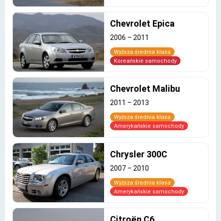
Chevrolet Epica
2006
–
2011
Wyższa średnia klasa
Koreańskie samochody
Chevrolet Malibu
2011
–
2013
Wyższa średnia klasa
Amerykańskie samochody
Chrysler 300C
2007
–
2010
Wyższa średnia klasa
Amerykańskie samochody
Citroën C6