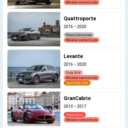
Włoskie samochody
Quattroporte
2016
–
2020
Klasa luksusowa
Włoskie samochody
Levante
2016
–
2020
Duży SUV
Włoskie samochody
Sportowe SUV
GranCabrio
2010
–
2017
Supersport
Włoskie samochody