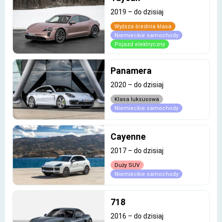
2019
–
do dzisiaj
Wyższa średnia klasa
Niemieckie samochody
Pojazd elektryczny
Panamera
2020
–
do dzisiaj
Klasa luksusowa
Niemieckie samochody
Cayenne
2017
–
do dzisiaj
Duży SUV
Niemieckie samochody
718
2016
–
do dzisiaj