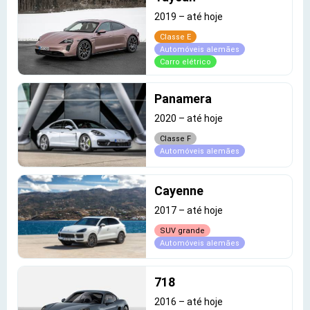
2019
–
até hoje
Classe E
Automóveis alemães
Carro elétrico
Panamera
2020
–
até hoje
Classe F
Automóveis alemães
Cayenne
2017
–
até hoje
SUV grande
Automóveis alemães
718
2016
–
até hoje