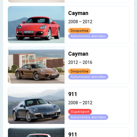
Cayman
2008
–
2012
Desportiva
Automóveis alemães
Cayman
2012
–
2016
Desportiva
Automóveis alemães
911
2008
–
2012
Supersport
Automóveis alemães
911