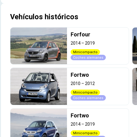
Vehículos históricos
Forfour
2014
–
2019
Minicompacto
Coches alemanes
Fortwo
2010
–
2012
Minicompacto
Coches alemanes
Fortwo
2014
–
2019
Minicompacto