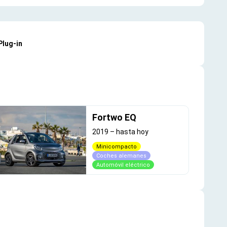
 Plug-in
Fortwo EQ
2019
–
hasta hoy
Minicompacto
Coches alemanes
Automóvil eléctrico