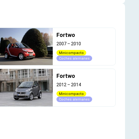
Fortwo
2007
–
2010
Minicompacto
Coches alemanes
Fortwo
2012
–
2014
Minicompacto
Coches alemanes