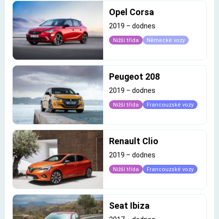
Opel Corsa
2019
–
dodnes
Nižší třída
Německé vozy
Peugeot 208
2019
–
dodnes
Nižší třída
Francouzské vozy
Renault Clio
2019
–
dodnes
Nižší třída
Francouzské vozy
Seat Ibiza