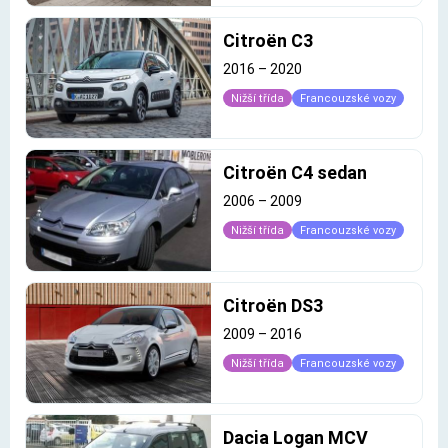
Citroën C3
2016
–
2020
Nižší třída
Francouzské vozy
Citroën C4 sedan
2006
–
2009
Nižší třída
Francouzské vozy
Citroën DS3
2009
–
2016
Nižší třída
Francouzské vozy
Dacia Logan MCV