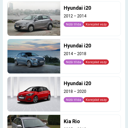
Hyundai i20
2012
–
2014
Nižší třída
Korejské vozy
Hyundai i20
2014
–
2018
Nižší třída
Korejské vozy
Hyundai i20
2018
–
2020
Nižší třída
Korejské vozy
Kia Rio