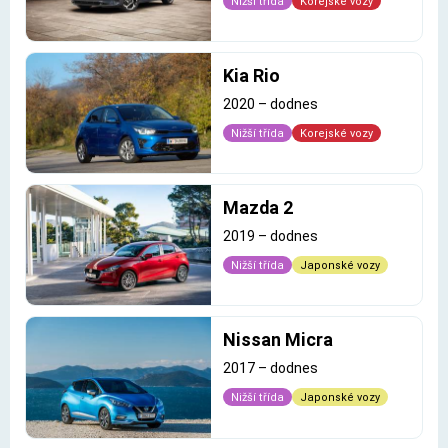
Nižší třída
Korejské vozy
Kia Rio
2020
–
dodnes
Nižší třída
Korejské vozy
Mazda 2
2019
–
dodnes
Nižší třída
Japonské vozy
Nissan Micra
2017
–
dodnes
Nižší třída
Japonské vozy