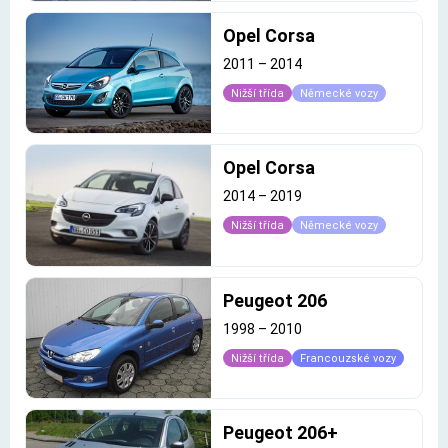
Opel Corsa
2011
–
2014
Nižší třída
Německé vozy
Opel Corsa
2014
–
2019
Nižší třída
Německé vozy
Peugeot 206
1998
–
2010
Nižší třída
Francouzské vozy
Peugeot 206+