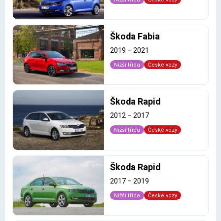
Škoda Fabia
2019
–
2021
Nižší třída
České vozy
Škoda Rapid
2012
–
2017
Nižší třída
České vozy
Škoda Rapid
2017
–
2019
Nižší třída
České vozy