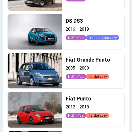
DS DS3
2016
–
2019
Nižší třída
Francouzské vozy
Fiat Grande Punto
2005
–
2009
Nižší třída
Italské vozy
Fiat Punto
2012
–
2018
Nižší třída
Italské vozy