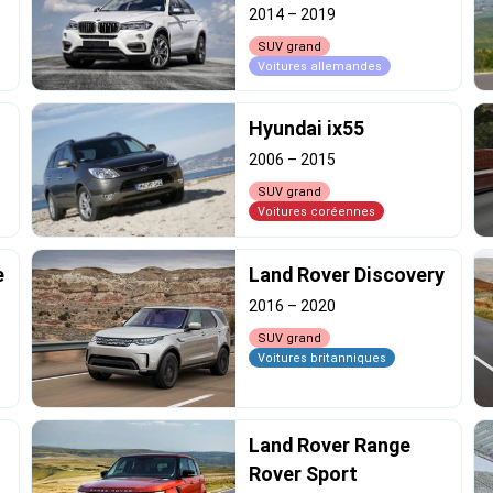
2014
–
2019
SUV grand
Voitures allemandes
Hyundai ix55
2006
–
2015
SUV grand
Voitures coréennes
e
Land Rover Discovery
2016
–
2020
SUV grand
Voitures britanniques
Land Rover Range
Rover Sport