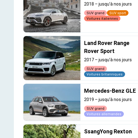
2018
–
jusqu’à nos jours
SUV grand
SUV sport
Voitures italiennes
Land Rover Range
Rover Sport
2017
–
jusqu’à nos jours
SUV grand
Voitures britanniques
Mercedes-Benz GLE
2019
–
jusqu’à nos jours
SUV grand
Voitures allemandes
SsangYong Rexton