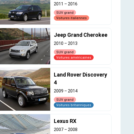
2011
–
2016
SUV grand
Voitures italiennes
Jeep Grand Cherokee
2010
–
2013
SUV grand
Voitures américaines
Land Rover Discovery
4
2009
–
2014
SUV grand
Voitures britanniques
Lexus RX
2007
–
2008