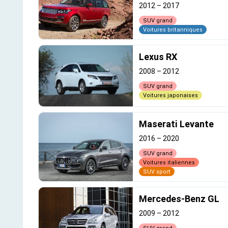
2012
–
2017
SUV grand
Voitures britanniques
Lexus RX
2008
–
2012
SUV grand
Voitures japonaises
Maserati Levante
2016
–
2020
SUV grand
Voitures italiennes
SUV sport
Mercedes-Benz GL
2009
–
2012