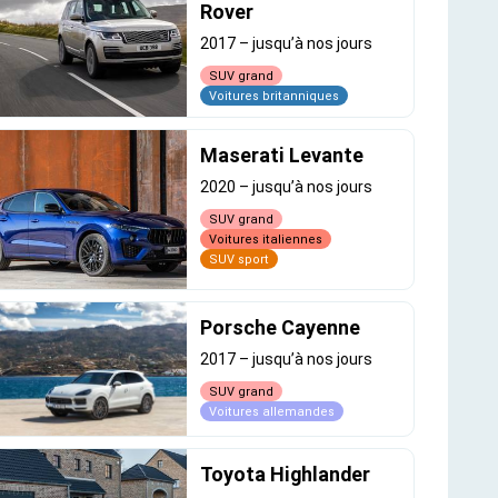
Rover
2017
–
jusqu’à nos jours
SUV grand
Voitures britanniques
Maserati Levante
2020
–
jusqu’à nos jours
SUV grand
Voitures italiennes
SUV sport
Porsche Cayenne
2017
–
jusqu’à nos jours
SUV grand
Voitures allemandes
Toyota Highlander