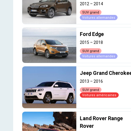
2012
–
2014
SUV grand
Voitures allemandes
Ford Edge
2015
–
2018
SUV grand
Voitures allemandes
Jeep Grand Cheroke
2013
–
2016
SUV grand
Voitures américaines
Land Rover Range
Rover