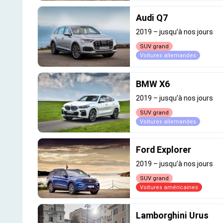
Audi Q7
2019
–
jusqu’à nos jours
SUV grand
Voitures allemandes
BMW X6
2019
–
jusqu’à nos jours
SUV grand
Voitures allemandes
Ford Explorer
2019
–
jusqu’à nos jours
SUV grand
Voitures américaines
Lamborghini Urus