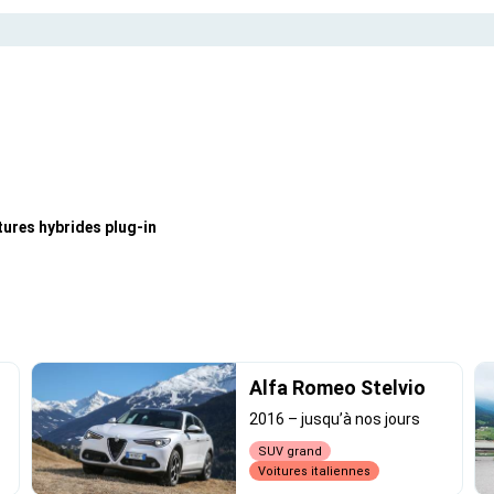
itures hybrides plug-in
Alfa Romeo Stelvio
2016
–
jusqu’à nos jours
SUV grand
Voitures italiennes