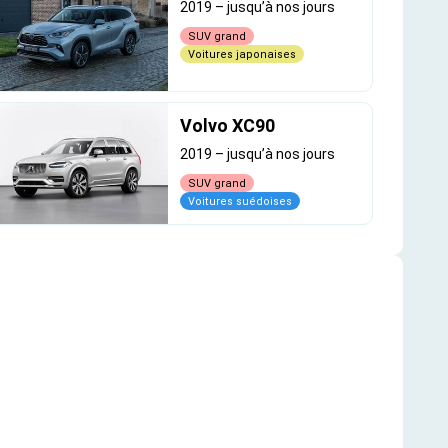
2019
–
jusqu’à nos jours
SUV grand
Voitures japonaises
Volvo XC90
2019
–
jusqu’à nos jours
SUV grand
Voitures suédoises